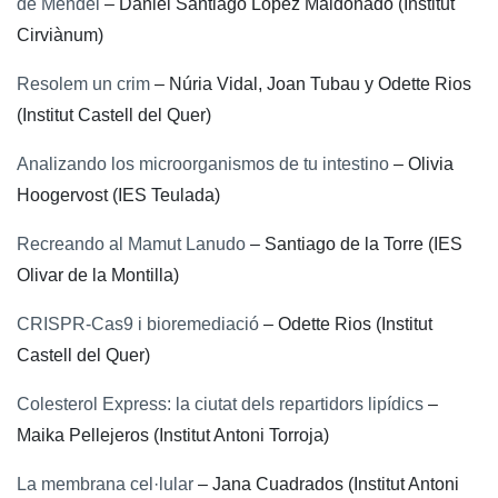
de Mendel
– Daniel Santiago López Maldonado (Institut
Cirviànum)
Resolem un crim
– Núria Vidal, Joan Tubau y Odette Rios
(Institut Castell del Quer)
Analizando los microorganismos de tu intestino
– Olivia
Hoogervost (IES Teulada)
Recreando al Mamut Lanudo
– Santiago de la Torre (IES
Olivar de la Montilla)
CRISPR-Cas9 i bioremediació
– Odette Rios (Institut
Castell del Quer)
Colesterol Express: la ciutat dels repartidors lipídics
–
Maika Pellejeros (Institut Antoni Torroja)
La membrana cel·lular
– Jana Cuadrados (Institut Antoni