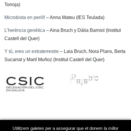
Torroja)
Microbiota en perill!
– Anna Mateu (IES Teulada)
L’herència genètica
– Aina Bruch y Dàlia Barniol (Institut
Castell del Quer)
Y tú, eres un extraterrestre
– Laia Bruch, Nora Plans, Berta
Sucarrat y Martí Muñoz (Institut Castell del Quer)
Copyright © 2026 Fundació Catalana per a la Recerca i la
Utilitzem galetes per a assegurar que et donem la millor
Innovació. Tots els drets reservats.